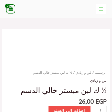
خطي
MAIN
لى
MENU
لمحتوى
كمية
½
ك
لبن
مبستر
خالي
الدسم
الرئيسية
/
لبن و زبادي
/ ½ ك لبن مبستر خالي الدسم
لبن و زبادي
½ ك لبن مبستر خالي الدسم
26,00
EGP
إضافة إلى السلة