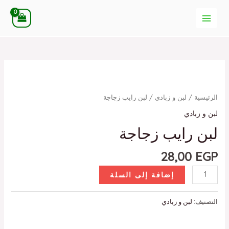
خطي
MAIN
لى
MENU
لمحتوى
كمية
لبن
رايب
الرئيسية
/
لبن و زبادي
/ لبن رايب زجاجة
زجاجة
لبن و زبادي
لبن رايب زجاجة
28,00
EGP
إضافة إلى السلة
التصنيف:
لبن و زبادي